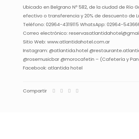
Ubicado en Belgrano Nº 582, de la ciudad de Río
efectivo o transferencia y 20% de descuento de L
Teléfono: 02964-4319115 WhatsApp: 02964-54366
Correo electrónico: reservasatlantidahotel@gmai
Sitio Web: www.atlantidahotel.com.ar
Instagram: @atlantida.hotel @restaurante.atlant
@rosemusicbar @morocafetin – (Cafetería y Pan
Facebook: atlantida hotel
Compartir