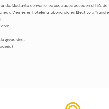
 Grande. Mediante convenio los asociados acceden al 15% 
unes a Viernes en hotelería, abonando en Efectivo o Transfe
6
l.com
ida @vae.vinos
aderia)